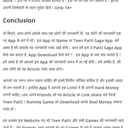
Note :-
इस गेम में वित्तिय जोखिम शामिल है। इस गेम की लत लग सकती है। कृपया
अपनी जिम्मेदारी से ध्यान पुर्वक खेले।
Only 18+
Conclusion
तो मित्रो, आज हमने आपके साथ एक छोटी सी जानकारी दी, यह छोटी सी जानकारी एक
नए
App
के बारे में थी। इस
App
का
Name
था
Teen Patti Saga App.
हमें
आशा है की आपको यह जानकारी पसंद आई होगी। आज हमें इस
3 Patti Saga App
कैसे कम करता है,
App Download
कैसे करे ? , इस
App
के क्या क्या फायदे है ?
हमें आशा है की आपको इस
App
की जानकारी समज में आ गई होगी। हमें उम्मीद है, की
आप लोगो को यह
Article
पसंद आया होगा।
आपको यह जरुर ध्यान रखना चाहिए की इसमें वित्तीय जोखिम शामिल है और इसकी आदत
भी लग सकती है। इसलिए
App
में आपको एक
Limit
में ही अपनी
Hard Money
लगनी चाहिए।आप अपने
Friends
को यह
Article
का
Link share
करे जिन्हें
Teen Patti
/
Rummy Game
को
Download
करके
Real Money
कमाना
पसंद हो।
हम अक्सर इस
Website
नए नऐ
Teen Patti
और रम्मी
Games
की जानकारी लाते
रहते है। ओर
Friends
अगर आपको नए नए
Games
के बारे में जानना अच्छा लगता है,