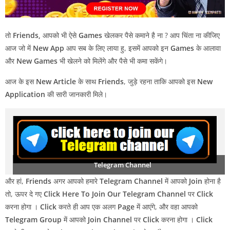
तो
Friends,
आपको भी ऐसे
Games
खेलकर पैसे कमाने है ना ? आप चिंता ना कीजिए
आज जो में
New App
आप सब के लिए लाया हु, इसमें आपको इन
Games
के आलावा
और
New Games
भी खेलने को मिलेंगे और पैसे भी कमा सकेंगे।
आज के इस
New Article
के साथ
Friends
, जुड़े रहना ताकि आपको इस
New
Application
की सारी जानकारी मिले।
Telegram Channel
और हां,
Friends
अगर आपको हमारे
Telegram Channel
में आपको
Join
होना है
तो, ऊपर दे गए
Click Here
To Join Our Telegram Channel
पर
Click
करना होगा ।
Click
करते ही आप एक अलग
Page
में आएंगे, और वहा आपको
Telegram Group
में आपको
Join Channel
पर
Click
करना होगा ।
Click