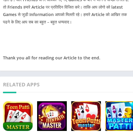
तो
Friends
हमारे
Article
पर प्रतिदिन विजित करे। ताकि आप लोगो को
latest
Games
से जुडी
Information
आपको मिलती रहे। हमारे
Article
को आखिर तक
पढने के लिए आप सब का बहुत – बहुत धन्यवाद।
Thank you all for reading our Article to the end.
RELATED APPS