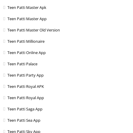
Teen Patti Master Apk
Teen Patti Master App
Teen Patti Master Old Version
Teen Patti Millionaire
Teen Patti Online App
Teen Patti Palace
Teen Patti Party App
Teen Patti Royal APK
Teen Patti Royal App
Teen Patti Saga App
Teen Patti Sea App
Teen Patti Sky App