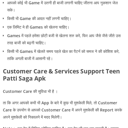
आपको कोई भी
Game
में उतनी ही बाजी लगानी चाहिए जीतना आप नुकशान जेल
सके।
किसी भी
Game
की आदत नहीं लगनी चाहिए।
एक लिमिट मे ही
Games
को खेलना चाहिए।
Games
में पहले हमेशा छोटी बजी से खेलना शरु करे, फिर आप जैसे जैसे जीते उस
तरह बाजी को बढ़नी चाहिए।
किसी भी
Games
में खेलते समय पहले खेल का पैटर्न को समज ने की कोशिश करे,
ताकि अगली बाजी में आसानी रहे।
Customer Care & Services Support Teen
Patti Saga Apk
Customer Care
की सुविधा भी है ।
ता कि अगर आपको कभी भी
App
के बारे में कुछ भी मुशकेली मिले, तो
Customer
Care
के उपयोग से आपको
Customer Care
में अपने मुशकेली की
Report
करके
अपने मुशकेली को निकालने में मदद मिलेगी।