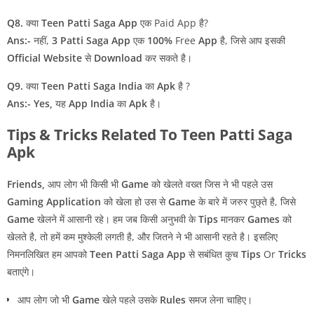
Q8.
क्या
Teen Patti Saga App
एक Paid App है?
Ans:-
नहीं,
3 Patti Saga App
एक
100%
Free
App
है, जिसे आप इसकी
Official Website
से
Download
कर सकते है।
Q9.
क्या
Teen Patti Saga India
का
Apk
है ?
Ans:- Yes,
यह
App India
का
Apk
है।
Tips & Tricks Related To Teen Patti Saga
Apk
Friends,
आप लोग भी किसी भी
Game
को खेलते वख्त जिस ने भी पहले उस
Gaming Application
को खेला हो उस से
Game
के बारे में जरुर पुछ्ते है, जिसे
Game
खेलने में आसानी रहे। हम जब किसी अनुभवी के
Tips
मानकर
Games
को
खेलते है, तो हमें कम मुश्केली लगती है, और जितने ने भी आसानी रहते है। इसलिए
निमनलिखित हम आपको
Teen Patti Saga App
से सबंधित कुच
Tips
Or
Tricks
बताएंगे।
आप लोग जो भी
Game
खेले पहले उसके
Rules
समज लेना चाहिए।