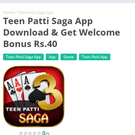
Home
/
Teen Patti Saga App
Teen Patti Saga App
Download & Get Welcome
Bonus Rs.40
Teen Patti Saga App
App
Game
Teen Patti App
0
/5