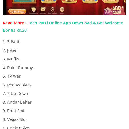
Read More
:
Teen Patti Online App Download & Get Welcome
Bonus Rs.20
3 Patti
Joker
Muflis
Point Rummy
TP War
Red Vs Black
7 Up Down
Andar Bahar
Fruit Slot
Vegas Slot
Cricket Slot