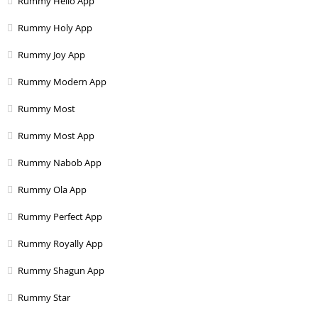
Rummy Hello App
Rummy Holy App
Rummy Joy App
Rummy Modern App
Rummy Most
Rummy Most App
Rummy Nabob App
Rummy Ola App
Rummy Perfect App
Rummy Royally App
Rummy Shagun App
Rummy Star