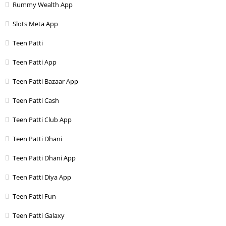
Rummy Wealth App
Slots Meta App
Teen Patti
Teen Patti App
Teen Patti Bazaar App
Teen Patti Cash
Teen Patti Club App
Teen Patti Dhani
Teen Patti Dhani App
Teen Patti Diya App
Teen Patti Fun
Teen Patti Galaxy