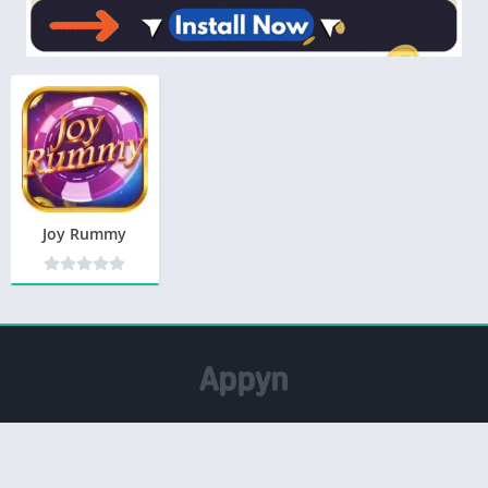
Joy Rummy