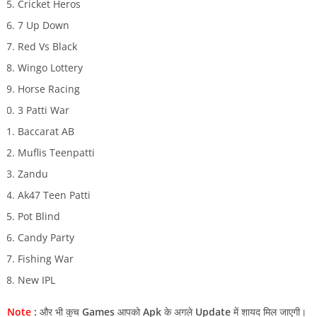
Cricket Heros
7 Up Down
Red Vs Black
Wingo Lottery
Horse Racing
3 Patti War
Baccarat AB
Muflis Teenpatti
Zandu
Ak47 Teen Patti
Pot Blind
Candy Party
Fishing War
New IPL
Note
:
और भी कुच
Games
आपको
Apk
के अगले
Update
में शायद मिल जाएगी।