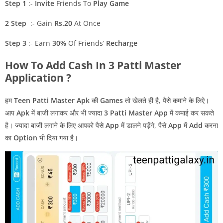
Step 1
:-
Invite
Friends To
Play Game
2 Step
:- Gain
Rs.20
At Once
Step 3
:- Earn
30%
Of Friends’
Recharge
How To Add Cash In 3 Patti Master
Application ?
हम
Teen Patti Master Apk
की
Games
तो खेलते ही है, पैसे कमाने के लिऐ।
आप
Apk
में बाजी लगाकर और भी ज्यादा
3 Patti Master App
में कमाई कर सकते
है। ज्यादा बाजी लगाने के लिए आपको पैसे
App
में डालने पड़ेंगे, पैसे
App
में
Add
करना
का
Option
भी दिया गया है।