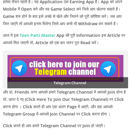
हमेशा तैयार रहती है। यह
Application
एक
Earning App
है।
App
को अपने
Mobile
में
Open
करे और वह
Game Select
करे जिसे आप खेलना चाहते है।
Game
शरु होने के बाद इसे अच्छे से खेले और जितने को पूरी कोशिश करे। जब आप
जित जाएंगे तो आपको इनाम मिलेगा जिसे आप कभी भी
Withdraw
कर सकते है।
आज में इस
Teen Patti Master
App
की पूरी
Information
इस
Article
पर
आपको मिल जाएगी तो,
Article
को एक बार जरुर पूरा
Read
करे।
Telegram Channel
और हां,
Friends
अगर आपको हमारे
Telegram Channel
में आपको
Join
होना है
तो, ऊपर दे गए
(Click Here To Join Our Telegram Channel)
पर
Click
करना होगा ।
Click
करते ही आप एक अलग
Page
में आएंगे, और वहा आपको
Telegram Group
में आपको
Join Channel
पर
Click
करना होगा ।
Click
करते ही आप हमारे
Telegram Channel
पर
Join
हो जाएंगे।