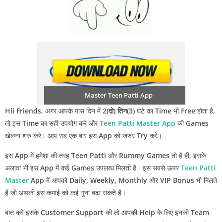
Master Teen Patti App
Hii Friends
, अगर आपके पास दिन में
2(दो) तिन(3)
घंटे का
Time
भी
Free
होता है,
तो इस
Time
का सही उपयोग करे और
Teen Patti Master App
की
Games
खेलना शरु करे। आप सब एक बार इस
App
को जरुर
Try
करे।
इस
App
में हमेशा की तरह
Teen Patti
और
Rummy Games
तो है ही, इसके
अलावा भी इस
App
में कई
Games
उपलब्ध मिलती है। इस सबसे ऊपर
Teen Patti
Master
App
में आपको
Daily, Weekly, Monthly
और
VIP Bonus
भी मिलते
है जो आपकी इस कमाई को कई गुना बढ़ा सकते है।
बात करे इसके
Customer Support
की तो आपकी
Help
के लिए इनकी
Team