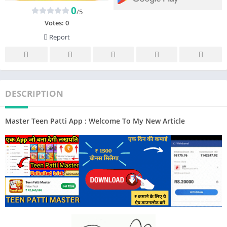
0
/5
Votes:
0
Report
DESCRIPTION
Master Teen Patti App : Welcome To My New Article