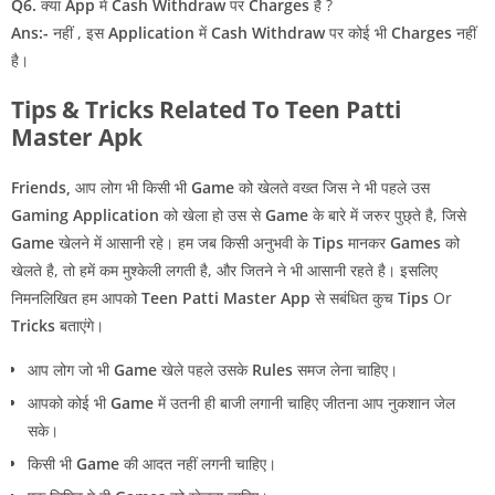
Q6.
क्या
App
में
Cash Withdraw
पर
Charges
है ?
Ans:-
नहीं , इस
Application
में
Cash Withdraw
पर कोई भी
Charges
नहीं
है।
Tips & Tricks Related To Teen Patti
Master Apk
Friends,
आप लोग भी किसी भी
Game
को खेलते वख्त जिस ने भी पहले उस
Gaming Application
को खेला हो उस से
Game
के बारे में जरुर पुछ्ते है, जिसे
Game
खेलने में आसानी रहे। हम जब किसी अनुभवी के
Tips
मानकर
Games
को
खेलते है, तो हमें कम मुश्केली लगती है, और जितने ने भी आसानी रहते है। इसलिए
निमनलिखित हम आपको
Teen Patti Master App
से सबंधित कुच
Tips
Or
Tricks
बताएंगे।
आप लोग जो भी
Game
खेले पहले उसके
Rules
समज लेना चाहिए।
आपको कोई भी
Game
में उतनी ही बाजी लगानी चाहिए जीतना आप नुकशान जेल
सके।
किसी भी
Game
की आदत नहीं लगनी चाहिए।