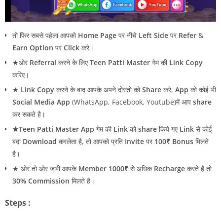
तो फिर सबसे पहेला आपको
Home Page
पर नीचे
Left Side
पर
Refer
&
Earn Option
पर
Click
करे।
★ओर
Referral
करने के लिए
Teen Patti Master
गेम की
Link Copy
करिए।
★
Link Copy
करने के बाद आपके अपने दोस्तो को
Share
करे,
App
को कोई भी
Social Media App
(WhatsApp, Facebook, Youtube)में आप
share
कर सकते है।
★Teen Patti Master App
गेम की
Link
को
share
किये गए
Link
से कोई
बंदा
Download
करलेता है, तो आपको प्रति
Invite
पर
100₹ Bonus
मिलते
है।
★ ओर तो ओर जभी आपके
Member 1000₹
से अधिक
Recharge
करते है तो
30% Commission
मिलते है।
Steps :