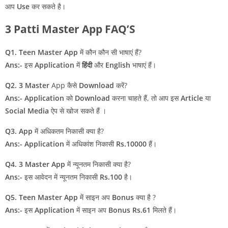
आप
Use
कर सकते है।
3 Patti Master App FAQ’S
Q1. Teen Master App
में कौन कौन सी भाषाएं हैं?
Ans:-
इस
Application
में
हिंदी
और
English
भाषाएं हैं।
Q2. 3 Master
App कैसे
Download
करें?
Ans:- Application
को
Download
करना चाहते हैं, तो आप इस
Article
या
Social Media
ऐप से खोज सकते हैं ।
Q3. App
में अधिकतम निकासी क्या है?
Ans:- Application
में अधिकांश निकासी
Rs.10000
हैं।
Q4. 3 Master App
में न्यूनतम निकासी क्या है?
Ans:-
इस आवेदन में न्यूनतम निकासी
Rs.100
है।
Q5. Teen Master App
में साइन अप
Bonus
क्या है ?
Ans:-
इस
Application
में साइन अप
Bonus Rs.61
मिलते हैं।