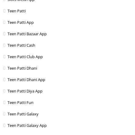
Teen Patti
Teen Patti App
Teen Patti Bazaar App
Teen Patti Cash
Teen Patti Club App
Teen Patti Dhani
Teen Patti Dhani App
Teen Patti Diya App
Teen Patti Fun
Teen Patti Galaxy
Teen Patti Galaxy App