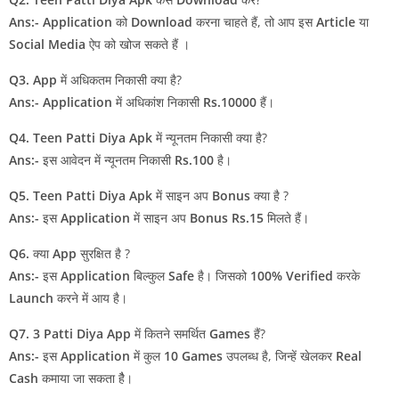
Ans:- Application
को
Download
करना चाहते हैं, तो आप इस
Article
या
Social Media
ऐप को खोज सकते हैं ।
Q3. App
में अधिकतम निकासी क्या है?
Ans:- Application
में अधिकांश निकासी
Rs.10000
हैं।
Q4. Teen Patti Diya Apk
में न्यूनतम निकासी क्या है?
Ans:-
इस आवेदन में न्यूनतम निकासी
Rs.100
है।
Q5. Teen Patti Diya Apk
में साइन अप
Bonus
क्या है ?
Ans:-
इस
Application
में साइन अप
Bonus Rs.15
मिलते हैं।
Q6.
क्या
App
सुरक्षित है ?
Ans:-
इस
Application
बिल्कुल
Safe
है। जिसको
100%
Verified
करके
Launch
करने में आय है।
Q7. 3 Patti Diya App
में कितने समर्थित
Games
हैं?
Ans:-
इस
Application
में कुल
10
Games
उपलब्ध है, जिन्हें खेलकर
Real
Cash
कमाया जा सकता हैै।