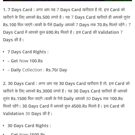
1. 7 Days Card :
अगर आप यह 7
Days Card
खरीदता है तो, इस
Card
को
खरीदने के लिए आपको
Rs.500
लगते है। यह 7
Days Card
खरीदते ही आपको तुरंत
Rs.100
मिल जाएंगे।बाकी के पैसे
Daily
आपको 7
Days
तक
70.Rs
मिलते रहेंगे। 7
Days Card
में आपको कुल
690.Rs
मिलते है। इस
Card
की
Validation
7
Days
की है।
7 Days Card Rights :
–
Get
Now
100.Rs
–
Daily
Collection :
Rs.70/ Day
2. 30 Days Card :
अगर आप यह
30 Days Card
खरीदता है तो, इस
Card
को
खरीदने के लिए आपको
Rs.3000
लगते है। यह
30 Days Card
खरीदते ही आपको
तुरंत
Rs.1500
मिल जाएंगे।बाकी के पैसे
Daily
आपको 30
Days
तक
100.Rs
मिलते रहेंगे।
30 Days Card
में आपको कुल
4500.Rs
मिलते है। इस
Card
की
Validation
30
Days
की है।
30 Days Card Rights :
–
Get
Now
1500.Rs