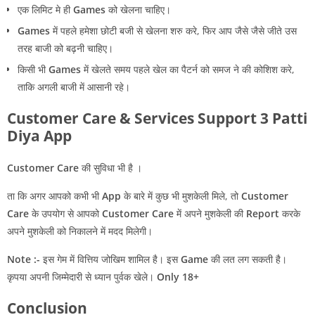
एक लिमिट मे ही
Games
को खेलना चाहिए।
Games
में पहले हमेशा छोटी बजी से खेलना शरु करे, फिर आप जैसे जैसे जीते उस
तरह बाजी को बढ़नी चाहिए।
किसी भी
Games
में खेलते समय पहले खेल का पैटर्न को समज ने की कोशिश करे,
ताकि अगली बाजी में आसानी रहे।
Customer Care & Services Support 3 Patti
Diya App
Customer Care
की सुविधा भी है ।
ता कि अगर आपको कभी भी
App
के बारे में कुछ भी मुशकेली मिले, तो
Customer
Care
के उपयोग से आपको
Customer Care
में अपने मुशकेली की
Report
करके
अपने मुशकेली को निकालने में मदद मिलेगी।
Note :-
इस गेम में वित्तिय जोखिम शामिल है। इस
Game
की लत लग सकती है।
कृपया अपनी जिम्मेदारी से ध्यान पुर्वक खेले।
Only 18+
Conclusion