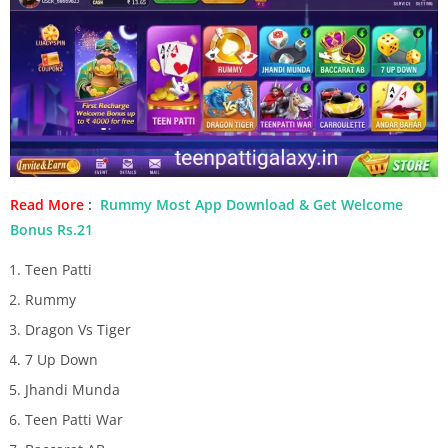
Read More
:
Rummy Most App Download & Get Welcome
Bonus Rs.21
Teen Patti
Rummy
Dragon Vs Tiger
7 Up Down
Jhandi Munda
Teen Patti War