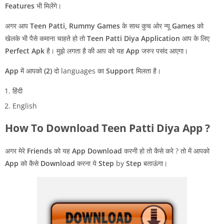
Features
भी मिलेंगे।
अगर आप
Teen Patti, Rummy Games
के साथ कुच ओर न्यू
Games
को
खेलके भी पैसे कमाना चाहते हो तो
Teen Patti Diya
Application
आप के लिए
Perfect Apk
है। मुझे लगता है की आप को यह
App
जरुर पसंद आएगा।
App
में आपको
(2)
दो languages का
Support
मिलता है।
हिंदी
English
How To Download Teen Patti Diya App ?
अगर मेरे
Friends
को यह
App Download
करनी हो तो कैसे करे ? तो में आपको
App
को कैसे
Download
करना ये
Step
by
Step
बताऊंगा।