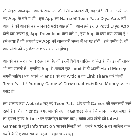
तो मित्रो, आज हमने आपके साथ एक छोटी सी जानकारी दी, यह छोटी सी जानकारी एक
नए
App
के बारे में थी। इस
App
का
Name
था
Teen Patti Diya App.
हमें
आशा है की आपको यह जानकारी पसंद आई होगी। आज हमें इस
3 Patti Diya App
कैसे कम करता है,
App Download
कैसे करे ? , इस
App
के क्या क्या फायदे है ?
हमें आशा है की आपको इस
App
की जानकारी समज में आ गई होगी। हमें उम्मीद है, की
आप लोगो को यह
Article
पसंद आया होगा।
आपको यह जरुर ध्यान रखना चाहिए की इसमें वित्तीय जोखिम शामिल है और इसकी आदत
भी लग सकती है। इसलिए
App
में आपको एक
Limit
में ही अपनी
Hard Money
लगनी चाहिए।आप अपने
Friends
को यह
Article
का
Link share
करे जिन्हें
Teen Patti
/
Rummy Game
को
Download
करके
Real Money
कमाना
पसंद हो।
हम अक्सर इस
Website
नए नऐ
Teen Patti
और रम्मी
Games
की जानकारी लाते
रहते है। ओर
Friends
अगर आपको नए नए
Games
के बारे में जानना अच्छा लगता है,
तो दोस्तों हमारे
Article
पर प्रतिदिन विजित करे। ताकि आप लोगो को
latest
Games
से जुडी
Information
आपको मिलती रहे। हमारे
Article
को आखिर तक
पढने के लिए आप सब का बहुत – बहुत धन्यवाद।