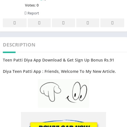
Votes:
0
Report
DESCRIPTION
Teen Patti Diya App Download & Get Sign Up Bonus Rs.91
Diya Teen Patti App : Friends, Welcome To My New Article.