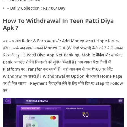
–
Daily
Collection :
Rs.100/
Day
How To Withdrawal In Teen Patti Diya
Apk ?
अब आप लोग
Refer
&
Earn
करना और
Add Money
करना i
Hope
सिख गए
होंगे। उसके बाद अगर आपको
Money
Out
(Withdrawal)
कैसे करे ? ये में आपको
सिखा देता हु।
3 Patti Diya App Net Banking, Mobile बैंकिंग
और डायरेक्ट
Bank
अकाउंट से पैसे निकालने की सुविधा मिलती है। आप अपना पैसा किसी भी
Platform
पर
Transfer
कर सकते हैं। यहां आप कम से कम
₹100
का पेमेंट
Withdraw
कर सकते हैं।
Withdrawal
का
Option
भी आपको
Home Page
पर ही मिल जाएगा।
Payment
विदड्रॉल लेने के लिए नीचे दिए गए
Step
को
Follow
करें।