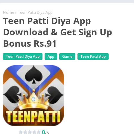
Home
/
Teen Patti Diya App
Teen Patti Diya App
Download & Get Sign Up
Bonus Rs.91
Teen Patti Diya App
App
Game
Teen Patti App
0
/5