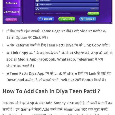
तो फिर सबसे पहेला आपको
Home Page
पर नीचे
Left Side
पर
Refer
&
Earn
Option पर
Click
करे।
★ओर
Referral
करने के लिए
Teen Patti Diya
गेम की
Link Copy
करिए।
★
Link Copy
करने के बाद आपके अपने दोस्तो को
Share
करे,
App
को कोई भी
Social Media App
(
Facebook, Whatsapp,
Telegram
) में आप
share
कर सकते है।
★Teen Patti Diya App
गेम की
Link
को
share
किये गए
Link
से कोई बंदा
Download
करलेता है, तो आपको प्रति
Invite
पर
20₹
Bonus
मिलते है।
How To Add Cash In Diya Teen Patti ?
अगर आप लोगो इस
App
के अंदर
Add Money
करना चाहते है, तो काफी आसानी कर
सकते है। इन
Game
में मित्रो
Add
करने केले
Minimum
10₹
तक जुडा सकते