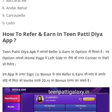
Baccarat AB
Andar Bahar
Carroulette
Ludo
How To Refer & Earn In Teen Patti Diya
App ?
Teen Patti Diya Apk
में आपको
Refer
&
Earn
का
Option
भी मिलता है। यह
Option
आपको
Home Page
में
Left Side
पर नीचे की तरफ
Corner
पर देखने
को मिलेगा।
इस
App
के अन्दर
Sign
Up
Bonus
के साथ
Refer
&
Earn
की मदद से आपके
कोई भी मित्र को
Invite
करके
20.rs
का
Bonus
प्राप्त कर सकते है।